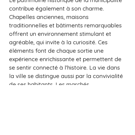
Le patrimoine historique de la municipalité
contribue également à son charme.
Chapelles anciennes, maisons
traditionnelles et bâtiments remarquables
offrent un environnement stimulant et
agréable, qui invite à la curiosité. Ces
éléments font de chaque sortie une
expérience enrichissante et permettent de
se sentir connecté à l’histoire. La vie dans
la ville se distingue aussi par la convivialité
de ses habitants. Les marchés
hebdomadaires et les commerces créent
des moments de rencontre et d’échange.
Enfin, le cadre naturel et paisible de Riec-
sur-Bélon favorise la détente et la sérénité.
La proximité de la mer et les espaces verts