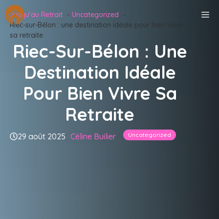
Aller
M
Jusqu'au Retrait
Uncategorized
au
Riec-sur-Bélon : une destination idéale pour bien vivre
contenu
sa retraite
Riec-Sur-Bélon : Une
Destination Idéale
Pour Bien Vivre Sa
Retraite
Uncategorized
29 août 2025
Céline Builier