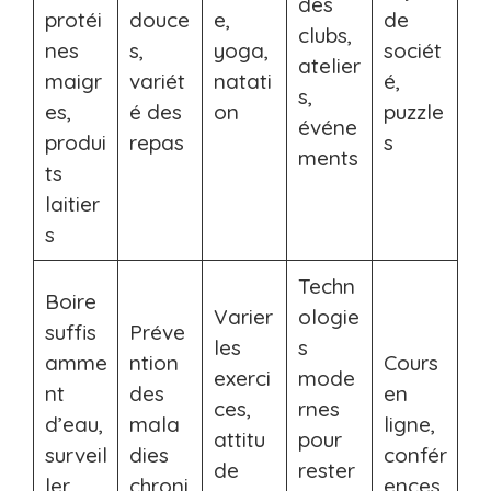
des
protéi
douce
e,
de
clubs,
nes
s,
yoga,
sociét
atelier
maigr
variét
natati
é,
s,
es,
é des
on
puzzle
événe
produi
repas
s
ments
ts
laitier
s
Techn
Boire
Varier
ologie
suffis
Préve
les
s
amme
ntion
Cours
exerci
mode
nt
des
en
ces,
rnes
d’eau,
mala
ligne,
attitu
pour
surveil
dies
confér
de
rester
ler
chroni
ences