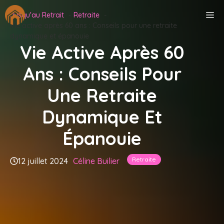
Aller
M
Jusqu'au Retrait
Retraite
au
Vie active après 60 ans : Conseils pour une retraite
contenu
dynamique et épanouie
Vie Active Après 60
Ans : Conseils Pour
Une Retraite
Dynamique Et
Épanouie
Retraite
12 juillet 2024
Céline Builier