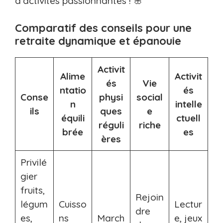
d’activités passionnantes ! 🌸
Comparatif des conseils pour une
retraite dynamique et épanouie
Activit
Alime
Activit
és
Vie
ntatio
és
Conse
physi
social
n
intelle
ils
ques
e
équili
ctuell
réguli
riche
brée
es
ères
Privilé
gier
fruits,
Rejoin
légum
Cuisso
Lectur
dre
es,
ns
March
e, jeux