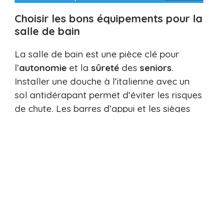
Choisir les bons équipements pour la
salle de bain
La salle de bain est une pièce clé pour
l’
autonomie
et la
sûreté
des
seniors
.
Installer une douche à l’italienne avec un
sol antidérapant permet d’éviter les risques
de chute. Les barres d’appui et les sièges
de douche sont aussi indispensables pour
garantir un
confort
optimal et une
sécurité
maximale.
Les WC doivent également être adaptés.
Opter pour des toilettes surélevées facilite
l’assise et le levage. Un espace suffisant
autour des toilettes permet une meilleure