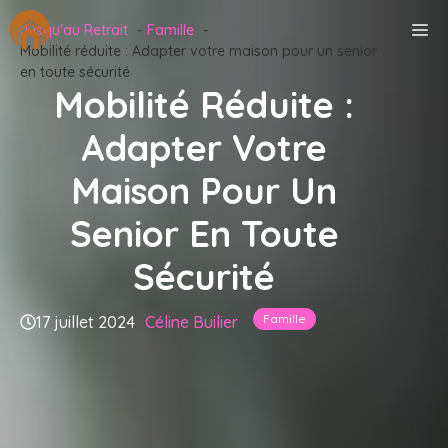
Aller
M
Jusqu'au Retrait
Famille
au
Mobilité réduite : Adapter votre maison pour un senior
contenu
en toute sécurité
Mobilité Réduite :
Adapter Votre
Maison Pour Un
Senior En Toute
Sécurité
Famille
17 juillet 2024
Céline Builier