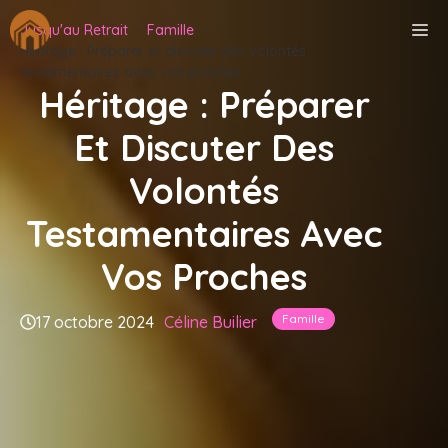
Aller
M
Jusqu'au Retrait
Famille
au
Héritage : Préparer et discuter des volontés
contenu
testamentaires avec vos proches
Héritage : Préparer
Et Discuter Des
Volontés
Testamentaires Avec
Vos Proches
Famille
17 octobre 2024
Céline Builier