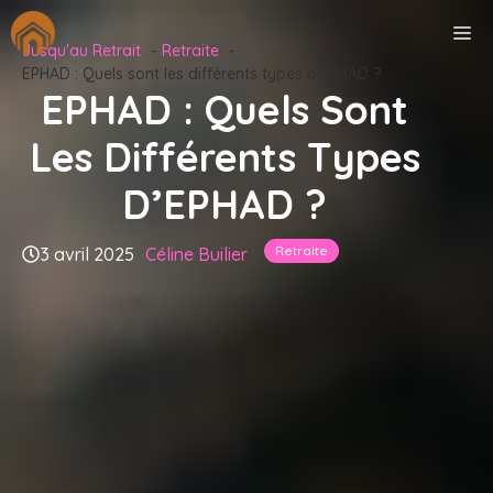
Aller
M
au
Jusqu'au Retrait
Retraite
contenu
EPHAD : Quels sont les différents types d’EPHAD ?
EPHAD : Quels Sont
Les Différents Types
D’EPHAD ?
Retraite
3 avril 2025
Céline Builier