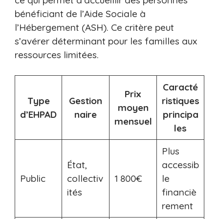
bénéficiant de l’Aide Sociale à
l’Hébergement (ASH). Ce critère peut
s’avérer déterminant pour les familles aux
ressources limitées.
Caracté
Prix
Type
Gestion
ristiques
moyen
d’EHPAD
naire
principa
mensuel
les
Plus
État,
accessib
Public
collectiv
1 800€
le
ités
financiè
rement