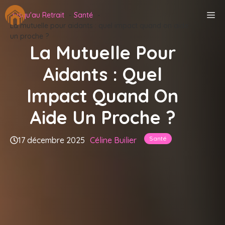
Aller
M
Jusqu'au Retrait
Santé
au
La mutuelle pour aidants : quel impact quand on aide
contenu
un proche ?
La Mutuelle Pour
Aidants : Quel
Impact Quand On
Aide Un Proche ?
Santé
17 décembre 2025
Céline Builier