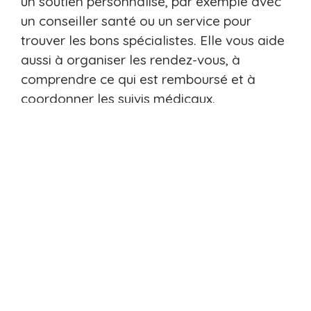
un soutien personnalisé, par exemple avec
un conseiller santé ou un service pour
trouver les bons spécialistes. Elle vous aide
aussi à organiser les rendez-vous, à
comprendre ce qui est remboursé et à
coordonner les suivis médicaux.
Comment choisir la meilleure
mutuelle pour un aidant ?
Pour bien choisir sa complémentaire santé,
une personne qui aide doit regarder ce
qu’elle couvre d’essentiel, les services
d’aide qu’elle propose, les remboursements
pour le soutien psychologique et les soins
particuliers, et comment elle prend en
charge les imprévus.