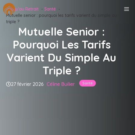
Aller
M
Jusqu'au Retrait
Santé
au
Mutuelle senior : pourquoi les tarifs varient du simple au
contenu
triple ?
Mutuelle Senior :
Pourquoi Les Tarifs
Varient Du Simple Au
Triple ?
Santé
27 février 2026
Céline Builier