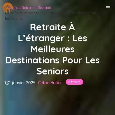
Aller
M
Jusqu'au Retrait
Retraite
au
Retraite à l’étranger : Les meilleures destinations pour
contenu
les seniors
Retraite À
L’étranger : Les
Meilleures
Destinations Pour Les
Seniors
Retraite
1 janvier 2025
Céline Builier