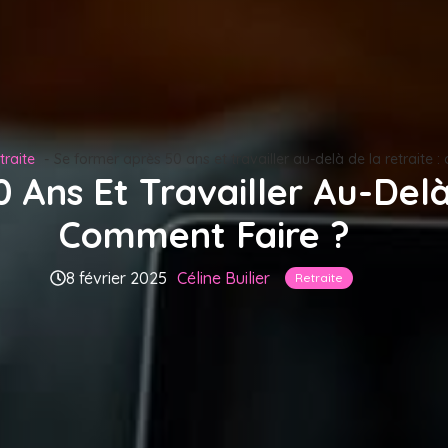
traite
Se former après 50 ans et travailler au-delà de la retraite 
 Ans Et Travailler Au-Delà
Comment Faire ?
8 février 2025
Céline Builier
Retraite