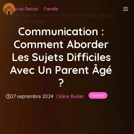
Aller
M
Jusqu'au Retrait
Famille
au
Communication : Comment aborder les sujets difficiles
contenu
avec un parent âgé ?
Communication :
Comment Aborder
Les Sujets Difficiles
Avec Un Parent Âgé
?
Famille
27 septembre 2024
Céline Builier