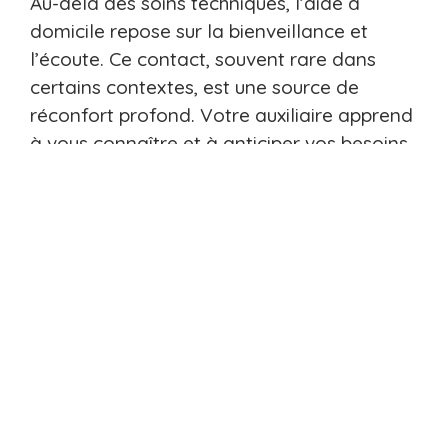
Au-delà des soins techniques, l’aide à
domicile repose sur la bienveillance et
l’écoute. Ce contact, souvent rare dans
certains contextes, est une source de
réconfort profond. Votre auxiliaire apprend
à vous connaître et à anticiper vos besoins.
Cette relation qui se développe
progressivement forge
un climat de
confiance mutuelle
, où vous êtes
réellement accompagné. Cela contribue à
réduire le sentiment d’abandon que
certains peuvent ressentir face aux défis du
quotidien.
Avoir quelqu’un à vos côtés qui vous
comprend et vous soutient pendant les