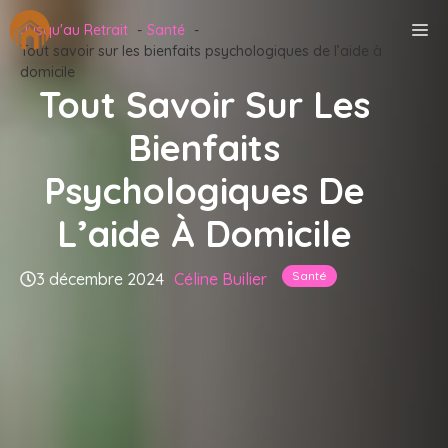
Aller
M
Jusqu'au Retrait
Santé
au
Tout savoir sur les bienfaits psychologiques de l’aide à
contenu
domicile
Tout Savoir Sur Les
Bienfaits
Psychologiques De
L’aide À Domicile
Santé
3 décembre 2024
Céline Builier